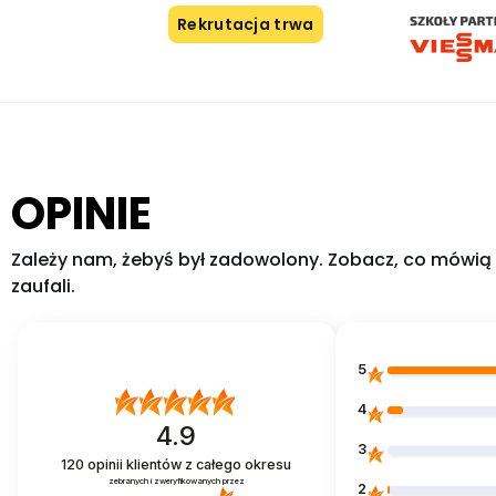
Rekrutacja trwa
OPINIE
Zależy nam, żebyś był zadowolony. Zobacz, co mówią c
zaufali.
5
4
4.9
3
120
opinii klientów
z całego okresu
zebranych i zweryfikowanych przez
2