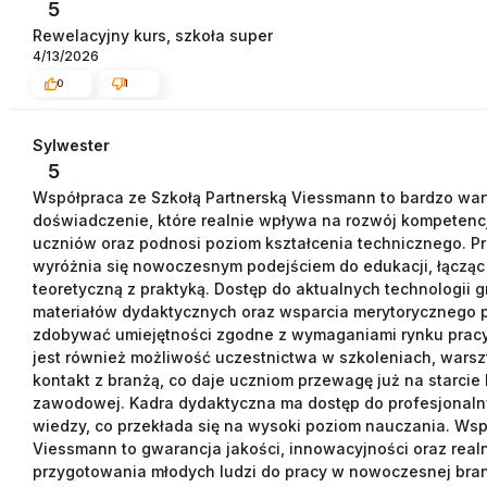
5
Rewelacyjny kurs, szkoła super
4/13/2026
0
1
Sylwester
5
Współpraca ze Szkołą Partnerską Viessmann to bardzo wa
doświadczenie, które realnie wpływa na rozwój kompeten
uczniów oraz podnosi poziom kształcenia technicznego. Pr
wyróżnia się nowoczesnym podejściem do edukacji, łącząc
teoretyczną z praktyką. Dostęp do aktualnych technologii 
materiałów dydaktycznych oraz wsparcia merytorycznego
zdobywać umiejętności zgodne z wymaganiami rynku prac
jest również możliwość uczestnictwa w szkoleniach, warsz
kontakt z branżą, co daje uczniom przewagę już na starcie 
zawodowej. Kadra dydaktyczna ma dostęp do profesjonalny
wiedzy, co przekłada się na wysoki poziom nauczania. Wsp
Viessmann to gwarancja jakości, innowacyjności oraz rea
przygotowania młodych ludzi do pracy w nowoczesnej branż