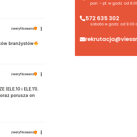
pon. – pt. w godz. od 9.0
572 635 302
sobota w godz. od 9.00 
zweryfikowano
rekrutacja@viess
wców branżystów
zweryfikowano
 (ELE.10 i ELE.11).
 oraz porusza on
zweryfikowano