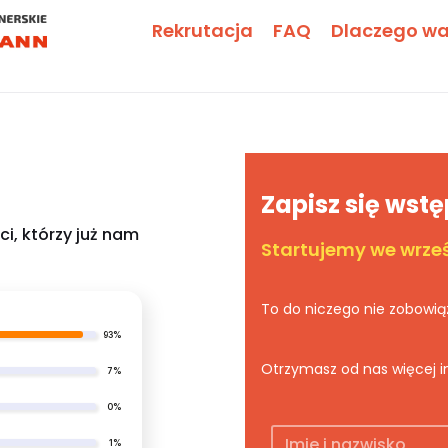
Rekrutacja
FAQ
Dlaczego wa
Zapisz się wst
i, którzy już nam
Startujemy we wrze
To do niczego nie zobowią
93%
Otrzymasz od nas więcej i
7%
0%
1%