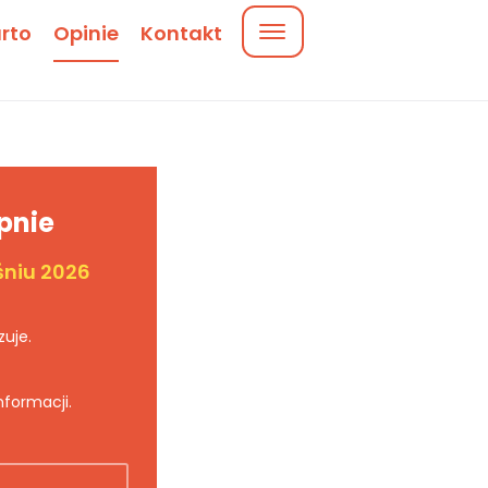
rto
Opinie
Kontakt
ępnie
śniu 2026
zuje.
nformacji.