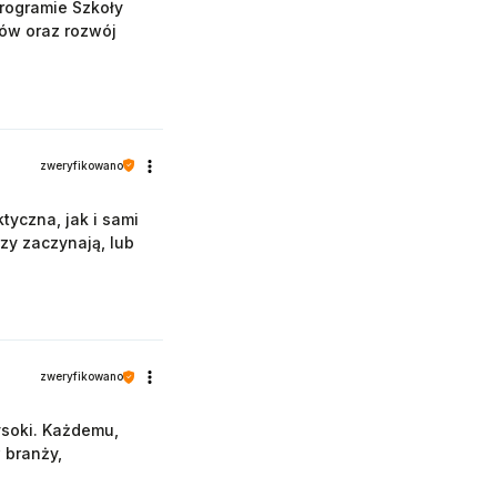
rogramie Szkoły
iów oraz rozwój
zweryfikowano
tyczna, jak i sami
y zaczynają, lub
zweryfikowano
ysoki. Każdemu,
 branży,
ńca wiedzą