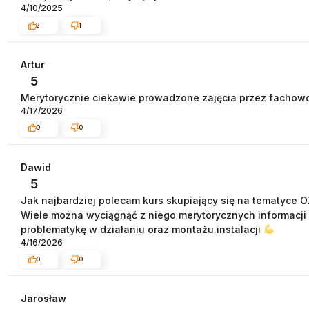
4/10/2025
2
1
Artur
5
Merytorycznie ciekawie prowadzone zajęcia przez facho
4/17/2026
0
0
Dawid
5
Jak najbardziej polecam kurs skupiający się na tematyce OZE
Wiele można wyciągnąć z niego merytorycznych informacji
problematykę w działaniu oraz montażu instalacji
4/16/2026
0
0
Jarosław