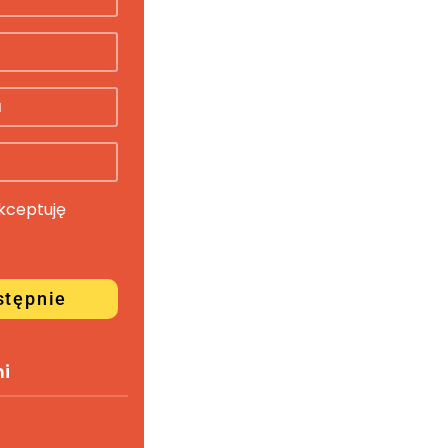
akceptuję
stępnie
mi