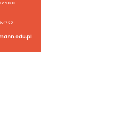
0 do 19.00
do 17.00
mann.edu.pl