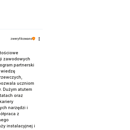
zweryfikowano
rtościowe
cji zawodowych
ogram partnerski
 wiedzę
grzewczych,
 pozwala uczniom
y. Dużym atutem
tatach oraz
kariery
ch narzędzi i
ółpraca z
lnego
y instalacyjnej i