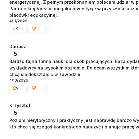
energetycznej. Z pełnym przekonaniem polecam udział w p
Partnerskiej Viessmann jako inwestycję w przyszłość uczn
placówki edukacyjnej.
4/11/2026
0
1
Dariusz
5
Bardzo fajna forma nauki dla osób pracujących. Baza dydak
wykładowcy na wysokim poziomie. Polecam wszystkim którz
chcą się dokształcić w zawodzie.
4/10/2026
0
1
Krzysztof
5
Poziom merytoryczny i praktyczny jest naprawdę bardzo w
kto chce się czegoś konkretnego nauczyć i planuje pracę w
zdecydowanie polecam tę szkołę. Osobom, które nie do ko